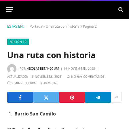
ESTÁS EN:
Portada
»
Una ruta con historia
»
Página 2
EDICIÓN 19
Una ruta con historia
POR
NICOLAS BETANCOURT
19 NOVIEMBRE, 2025
ACTUALIZADO:
19 NOVIEMBRE, 2025
NO HAY COMENTARIOS
6 MINS LECTURA
48
VISTAS
Barrio San Camilo