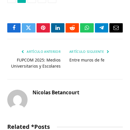
Facebook
Twitter
Pinterest
LinkedIn
Reddit
WhatsApp
Telegrama
Corre
electr
ARTÍCULO ANTERIOR
ARTÍCULO SIGUIENTE
FUPCOM 2025: Medios
Entre muros de fe
Universitarios y Escolares
Nicolas Betancourt
Related *Posts