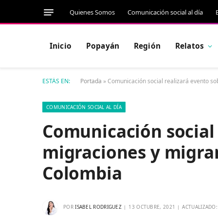
Quienes Somos
Comunicación social al día
Inicio
Popayán
Región
Relatos
ESTÁS EN:
Portada
»
Comunicación social realizará evento s
COMUNICACIÓN SOCIAL AL DÍA
Comunicación social 
migraciones y migra
Colombia
POR
ISABEL RODRIGUEZ
13 OCTUBRE, 2021
ACTUALIZADO: