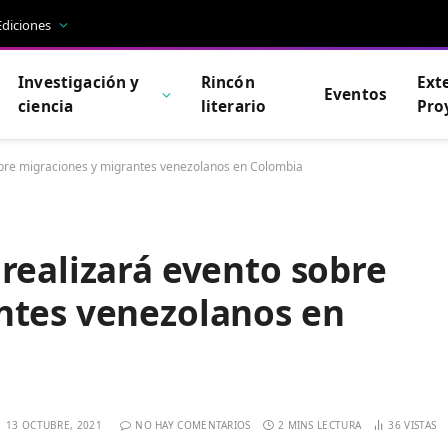
Ediciones
Investigación y
Rincón
Ext
Eventos
ciencia
literario
Pro
obre migraciones y migrantes venezolanos en Colombia
realizará evento sobre
ntes venezolanos en
13 OCTUBRE, 2021
NO HAY COMENTARIOS
2 MINS LECTURA
36
VISTAS