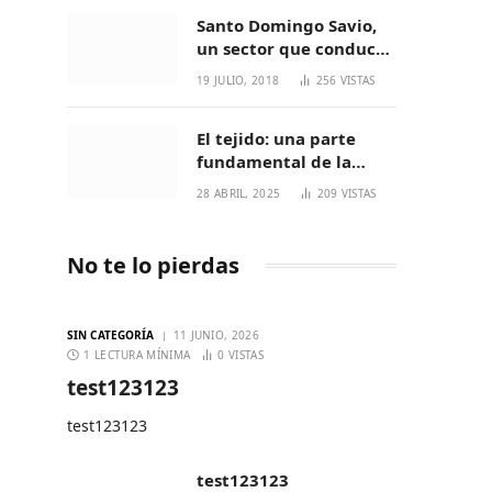
Santo Domingo Savio,
un sector que conduce
a generaciones
19 JULIO, 2018
256
VISTAS
increíbles
El tejido: una parte
fundamental de la
cultura Nasa
28 ABRIL, 2025
209
VISTAS
No te lo pierdas
SIN CATEGORÍA
11 JUNIO, 2026
1 LECTURA MÍNIMA
0
VISTAS
test123123
test123123
test123123