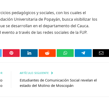
cicios pedagógicos y sociales, con los cuales el
ación Universitaria de Popayán, busca visibilizar los
ue se desarrollan en el departamento del Cauca.
 evento a través de las redes sociales de la FUP.
tter
Pinterest
LinkedIn
Reddit
WhatsApp
Telegrama
Corr
elec
OR
ARTÍCULO SIGUIENTE
to
Estudiantes de Comunicación Social revelan el
no
estado del Molino de Moscopán