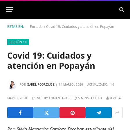
ESTÁS EN:
Portada
»
Covid 19: Cuidados y atención en Popayán
EDICIÓN 10
Covid 19: Cuidados y
atención en Popayán
POR
ISABEL RODRIGUEZ
14 MARZO, 2020
ACTUALIZADO:
14
MARZO, 2020
NO HAY COMENTARIOS
5 MINS LECTURA
8
VISTAS
Por: Silvia Margarita Cardozo Escobar, estudiante del