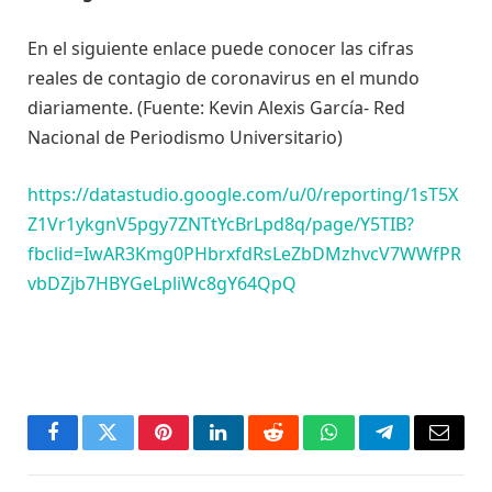
En el siguiente enlace puede conocer las cifras
reales de contagio de coronavirus en el mundo
diariamente. (Fuente: Kevin Alexis García- Red
Nacional de Periodismo Universitario)
https://datastudio.google.com/u/0/reporting/1sT5X
Z1Vr1ykgnV5pgy7ZNTtYcBrLpd8q/page/Y5TIB?
fbclid=IwAR3Kmg0PHbrxfdRsLeZbDMzhvcV7WWfPR
vbDZjb7HBYGeLpliWc8gY64QpQ
Facebook
Twitter
Pinterest
LinkedIn
Reddit
WhatsApp
Telegrama
Corre
electr