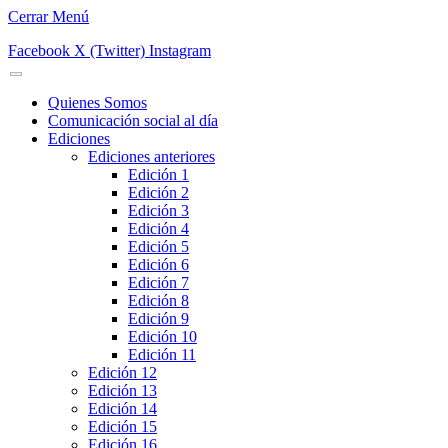
Cerrar Menú
Facebook
X (Twitter)
Instagram
Quienes Somos
Comunicación social al día
Ediciones
Ediciones anteriores
Edición 1
Edición 2
Edición 3
Edición 4
Edición 5
Edición 6
Edición 7
Edición 8
Edición 9
Edición 10
Edición 11
Edición 12
Edición 13
Edición 14
Edición 15
Edición 16