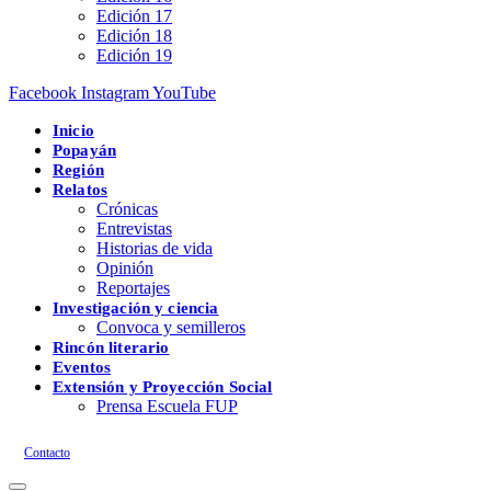
Edición 17
Edición 18
Edición 19
Facebook
Instagram
YouTube
Inicio
Popayán
Región
Relatos
Crónicas
Entrevistas
Historias de vida
Opinión
Reportajes
Investigación y ciencia
Convoca y semilleros
Rincón literario
Eventos
Extensión y Proyección Social
Prensa Escuela FUP
Contacto