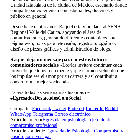
Unidad Iztapalapa de la ciudad de México, escenario donde
compartió su experiencia con estudiantes, docentes y
público en general.
Desde hace cuatro años, Raquel está vinculada al SENA
Regional Valle del Cauca, apoyando el área de
comunicaciones, generando diferentes contenidos para
página web, notas para televisión, registro fotográfico,
diseño de piezas gráficas y administración de blogs.
Raquel deja un mensaje para nuestros futuros
comunicadores sociales
«Los/las invito/a continuar cada
proyecto que tengan en mente y que el único vehículo que
los impulse sea el amor por su carrera y así contribuir a
construir una mejor sociedad»
Espera todas las semana más historias de
#EgresadosDestacadosComSocial
Comparte.
Facebook
Twitter
Pinterest
LinkedIn
Reddit
WhatsApp
Telegrama
Correo electrónico
Artículo anterior
Egresada en psicología, ejemplo de
compromiso profesional
Artículo siguiente
Egresada de Psicología: Compromiso y
pasión por investigar