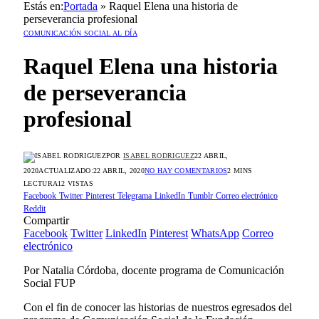
Estás en:
Portada
»
Raquel Elena una historia de
perseverancia profesional
COMUNICACIÓN SOCIAL AL DÍA
Raquel Elena una historia
de perseverancia
profesional
POR
ISABEL RODRIGUEZ
22 ABRIL,
2020
ACTUALIZADO:
22 ABRIL, 2020
NO HAY COMENTARIOS
2 MINS
LECTURA
12
VISTAS
Facebook
Twitter
Pinterest
Telegrama
LinkedIn
Tumblr
Correo electrónico
Reddit
Compartir
Facebook
Twitter
LinkedIn
Pinterest
WhatsApp
Correo
electrónico
Por Natalia Córdoba, docente programa de Comunicación
Social FUP
Con el fin de conocer las historias de nuestros egresados del