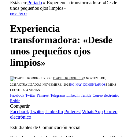
Estás en:
Portada
»
Experiencia transformadora: «Desde
unos pequeños ojos limpios»
EDICIÓN 19
Experiencia
transformadora: «Desde
unos pequeños ojos
limpios»
POR
ISABEL RODRIGUEZ
3 NOVIEMBRE,
2025
ACTUALIZADO:
3 NOVIEMBRE, 2025
NO HAY COMENTARIOS
5 MINS
LECTURA
54
VISTAS
Facebook
Twitter
Pinterest
Telegrama
LinkedIn
Tumblr
Correo electrónico
Reddit
Compartir
Facebook
Twitter
LinkedIn
Pinterest
WhatsApp
Correo
electrónico
Estudiantes de Comunicación Social