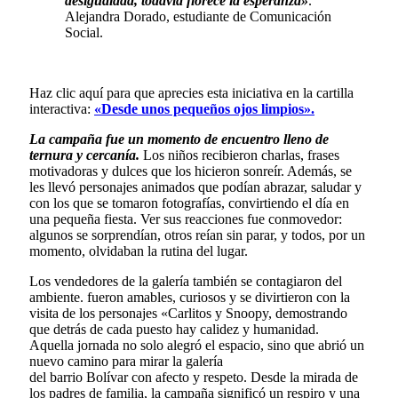
desigualdad, todavía florece la esperanza»
.
Alejandra Dorado, estudiante de Comunicación
Social.
Haz clic aquí para que aprecies esta iniciativa en la cartilla
interactiva:
«Desde unos pequeños ojos limpios».
La campaña fue un momento de encuentro lleno de
ternura y cercanía.
Los niños recibieron charlas, frases
motivadoras y dulces que los hicieron sonreír. Además, se
les llevó personajes animados que podían abrazar, saludar y
con los que se tomaron fotografías, convirtiendo el día en
una pequeña fiesta. Ver sus reacciones fue conmovedor:
algunos se sorprendían, otros reían sin parar, y todos, por un
momento, olvidaban la rutina del lugar.
Los vendedores de la galería también se contagiaron del
ambiente. fueron amables, curiosos y se divirtieron con la
visita de los personajes «Carlitos y Snoopy, demostrando
que detrás de cada puesto hay calidez y humanidad.
Aquella jornada no solo alegró el espacio, sino que abrió un
nuevo camino para mirar la galería
del barrio Bolívar con afecto y respeto. Desde la mirada de
los padres de familia, la campaña significó un respiro y una