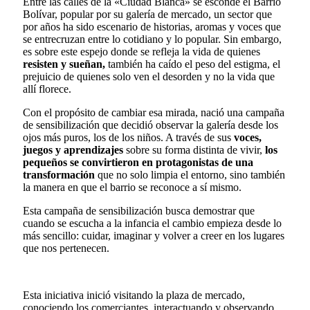
Entre las calles de la «Ciudad Blanca» se esconde el Barrio
Bolívar, popular por su galería de mercado, un sector que
por años ha sido escenario de historias, aromas y voces que
se entrecruzan entre lo cotidiano y lo popular. Sin embargo,
es sobre este espejo donde se refleja la vida de quienes
resisten y sueñan,
también ha caído el peso del estigma, el
prejuicio de quienes solo ven el desorden y no la vida que
allí florece.
Con el propósito de cambiar esa mirada, nació una campaña
de sensibilización que decidió observar la galería desde los
ojos más puros, los de los niños. A través de sus
voces,
juegos y aprendizajes
sobre su forma distinta de vivir,
los
pequeños se convirtieron en protagonistas de una
transformación
que no solo limpia el entorno, sino también
la manera en que el barrio se reconoce a sí mismo.
Esta campaña de sensibilización busca demostrar que
cuando se escucha a la infancia el cambio empieza desde lo
más sencillo: cuidar, imaginar y volver a creer en los lugares
que nos pertenecen.
Esta iniciativa inició visitando la plaza de mercado,
conociendo los comerciantes, interactuando y observando