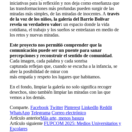
iniciativas para la reflexión y nos deja como enseñanza que
las transformaciones más profundas pueden surgir de las
miradas más simples, de las miradas de inocentes. A
través
de la voz de los niños, la galería del Barrio Bolívar
revela su verdadero valor:
un espacio donde la vida
cotidiana, el trabajo y los sueños se entrelazan en medio de
los retos y nuevas miradas.
Este proyecto nos permitió comprender que la
comunicación puede ser un puente para sanar
percepciones y reconstruir el sentido de comunidad
.
Cada imagen, cada palabra y cada sonrisa
capturada reflejan que, cuando se escucha a la infancia, se
abre la posibilidad de mirar con
más empatía y respeto los lugares que habitamos.
En el fondo, limpiar la galería no solo significa recoger
desechos, sino también limpiar las miradas con las que
vemos a los demás.
Comparte.
Facebook
Twitter
Pinterest
LinkedIn
Reddit
WhatsApp
Telegrama
Correo electrónico
Artículo anterior
Más arte, menos basura
Artículo siguiente
FUPCOM 2025: Medios Universitarios y
Escolares