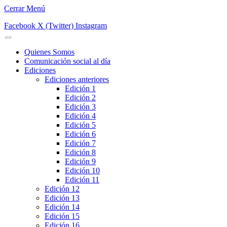
Cerrar Menú
Facebook
X (Twitter)
Instagram
Quienes Somos
Comunicación social al día
Ediciones
Ediciones anteriores
Edición 1
Edición 2
Edición 3
Edición 4
Edición 5
Edición 6
Edición 7
Edición 8
Edición 9
Edición 10
Edición 11
Edición 12
Edición 13
Edición 14
Edición 15
Edición 16