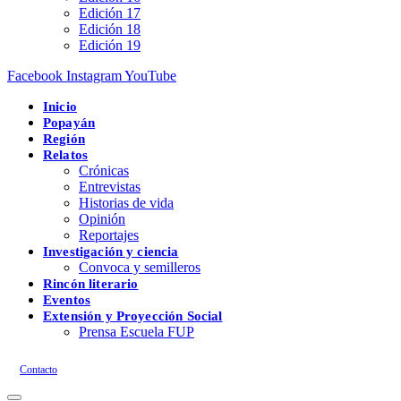
Edición 17
Edición 18
Edición 19
Facebook
Instagram
YouTube
Inicio
Popayán
Región
Relatos
Crónicas
Entrevistas
Historias de vida
Opinión
Reportajes
Investigación y ciencia
Convoca y semilleros
Rincón literario
Eventos
Extensión y Proyección Social
Prensa Escuela FUP
Contacto