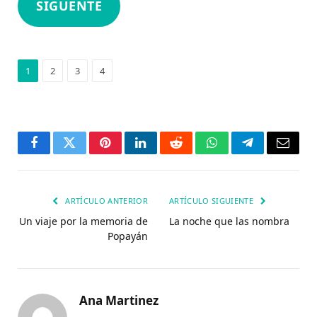
SIGUENTE
1
2
3
4
Facebook
Twitter
Pinterest
LinkedIn
Reddit
WhatsApp
Telegrama
Corre
electr
ARTÍCULO ANTERIOR
ARTÍCULO SIGUIENTE
Un viaje por la memoria de
La noche que las nombra
Popayán
Ana Martinez