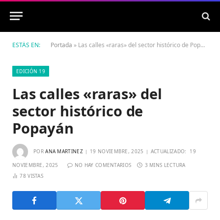
ESTÁS EN:
Portada
»
Las calles «raras» del sector histórico de Popayán
EDICIÓN 19
Las calles «raras» del
sector histórico de
Popayán
POR
ANA MARTINEZ
19 NOVIEMBRE, 2025
ACTUALIZADO:
19
NOVIEMBRE, 2025
NO HAY COMENTARIOS
3 MINS LECTURA
78
VISTAS