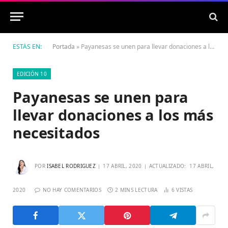
ESTÁS EN:
Portada
»
Payanesas se unen para llevar donaciones a los más necesitados
EDICIÓN 10
Payanesas se unen para
llevar donaciones a los más
necesitados
POR
ISABEL RODRIGUEZ
17 ABRIL, 2020
ACTUALIZADO:
17 ABRIL,
2020
NO HAY COMENTARIOS
2 MINS LECTURA
6
VISTAS