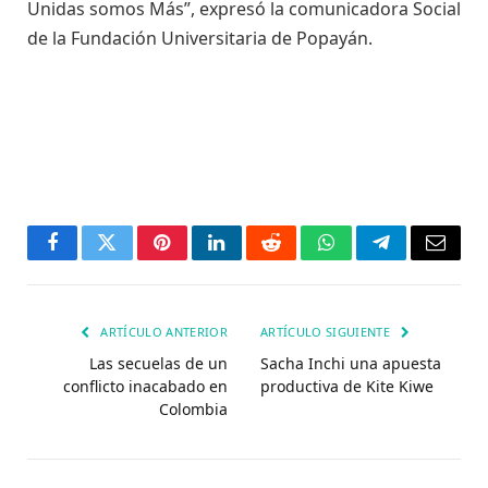
Unidas somos Más”, expresó la comunicadora Social
de la Fundación Universitaria de Popayán.
Facebook
Twitter
Pinterest
LinkedIn
Reddit
WhatsApp
Telegrama
Corre
electr
ARTÍCULO ANTERIOR
ARTÍCULO SIGUIENTE
Las secuelas de un
Sacha Inchi una apuesta
conflicto inacabado en
productiva de Kite Kiwe
Colombia