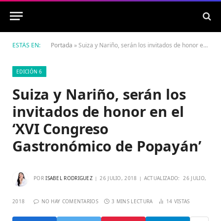
ESTÁS EN:
Portada
»
Suiza y Nariño, serán los invitados de honor en el ‘XVI Congreso Gastronómico de Popayán’
EDICIÓN 6
Suiza y Nariño, serán los
invitados de honor en el
‘XVI Congreso
Gastronómico de Popayán’
POR
ISABEL RODRIGUEZ
26 JULIO, 2018
ACTUALIZADO:
26 JULIO,
2018
NO HAY COMENTARIOS
3 MINS LECTURA
14
VISTAS