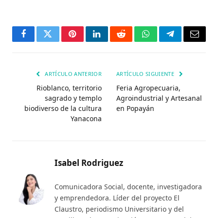
Facebook
Twitter
Pinterest
LinkedIn
Reddit
WhatsApp
Telegrama
Corre
electr
ARTÍCULO ANTERIOR
ARTÍCULO SIGUIENTE
Rioblanco, territorio
Feria Agropecuaria,
sagrado y templo
Agroindustrial y Artesanal
biodiverso de la cultura
en Popayán
Yanacona
Isabel Rodriguez
Comunicadora Social, docente, investigadora
y emprendedora. Líder del proyecto El
Claustro, periodismo Universitario y del