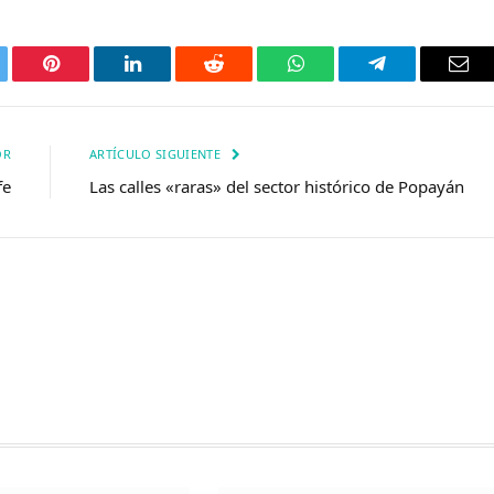
tter
Pinterest
LinkedIn
Reddit
WhatsApp
Telegrama
Corr
elec
OR
ARTÍCULO SIGUIENTE
fe
Las calles «raras» del sector histórico de Popayán