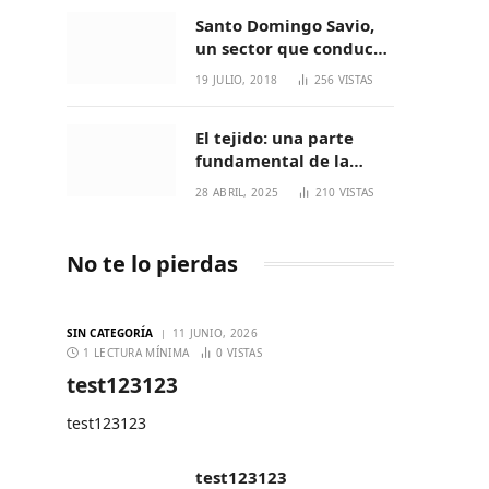
Santo Domingo Savio,
un sector que conduce
a generaciones
19 JULIO, 2018
256
VISTAS
increíbles
El tejido: una parte
fundamental de la
cultura Nasa
28 ABRIL, 2025
210
VISTAS
No te lo pierdas
SIN CATEGORÍA
11 JUNIO, 2026
1 LECTURA MÍNIMA
0
VISTAS
test123123
test123123
test123123