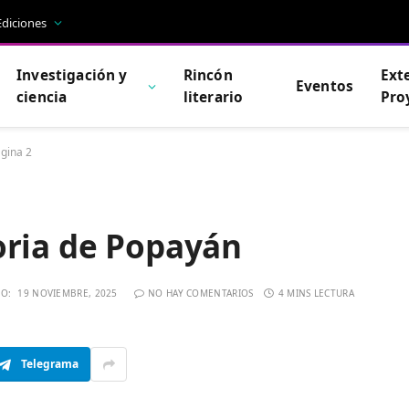
Ediciones
Investigación y
Rincón
Ext
Eventos
ciencia
literario
Pro
gina 2
oria de Popayán
DO:
19 NOVIEMBRE, 2025
NO HAY COMENTARIOS
4 MINS LECTURA
Telegrama