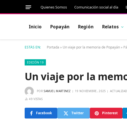
Quienes Somos
Comunicación social al día
Inicio
Popayán
Región
Relatos
ESTÁS EN:
Portada
»
Un viaje por la memoria de Popayán
»
Pá
EDICIÓN 19
Un viaje por la mem
POR
SAMUEL MARTINEZ
19 NOVIEMBRE, 2025
ACTUALIZA
49
VISTAS
Facebook
Twitter
Pinterest