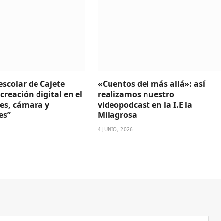
escolar de Cajete
«Cuentos del más allá»: así
 creación digital en el
realizamos nuestro
ces, cámara y
videopodcast en la I.E la
es”
Milagrosa
4 JUNIO, 2026