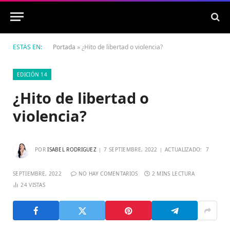
ESTÁS EN:
Portada
»
¿Hito de libertad o violencia?
EDICIÓN 14
¿Hito de libertad o
violencia?
POR
ISABEL RODRIGUEZ
7 SEPTIEMBRE, 2022
ACTUALIZADO:
7
SEPTIEMBRE, 2022
NO HAY COMENTARIOS
2 MINS LECTURA
24
VISTAS