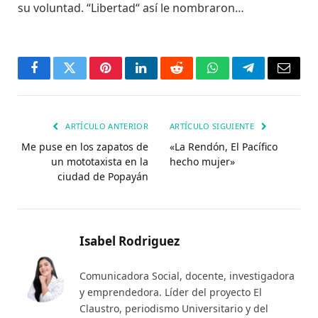
su voluntad. “Libertad“ así le nombraron…
Facebook
Twitter
Pinterest
LinkedIn
Reddit
WhatsApp
Telegrama
Corre
electr
ARTÍCULO ANTERIOR
ARTÍCULO SIGUIENTE
Me puse en los zapatos de
«La Rendón, El Pacífico
un mototaxista en la
hecho mujer»
ciudad de Popayán
Isabel Rodriguez
Comunicadora Social, docente, investigadora
y emprendedora. Líder del proyecto El
Claustro, periodismo Universitario y del