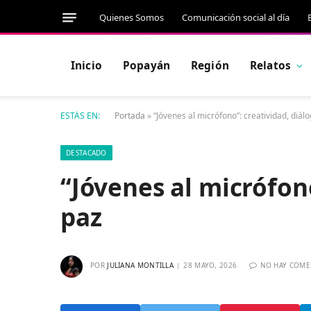
Quienes Somos
Comunicación social al día
Inicio
Popayán
Región
Relatos
ESTÁS EN:
Portada
»
“Jóvenes al micrófono”: creatividad, diál
DESTACADO
“Jóvenes al micrófono
paz
POR
JULIANA MONTILLA
28 MAYO, 2026
NO HAY COME