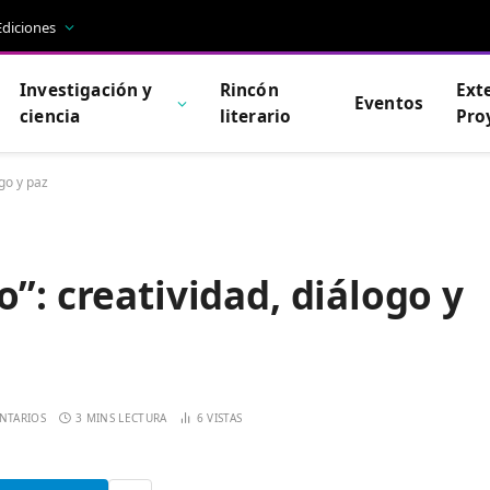
Ediciones
Investigación y
Rincón
Ext
Eventos
ciencia
literario
Pro
ogo y paz
”: creatividad, diálogo y
NTARIOS
3 MINS LECTURA
6
VISTAS