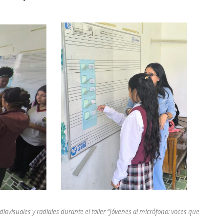
iovisuales y radiales durante el taller “Jóvenes al micrófono: voces que