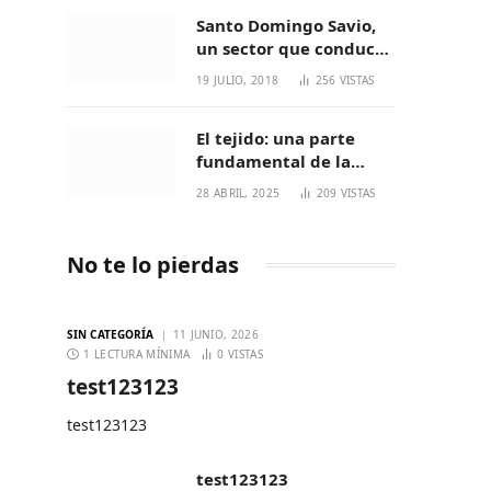
Santo Domingo Savio,
un sector que conduce
a generaciones
19 JULIO, 2018
256
VISTAS
increíbles
El tejido: una parte
fundamental de la
cultura Nasa
28 ABRIL, 2025
209
VISTAS
No te lo pierdas
SIN CATEGORÍA
11 JUNIO, 2026
1 LECTURA MÍNIMA
0
VISTAS
test123123
test123123
test123123