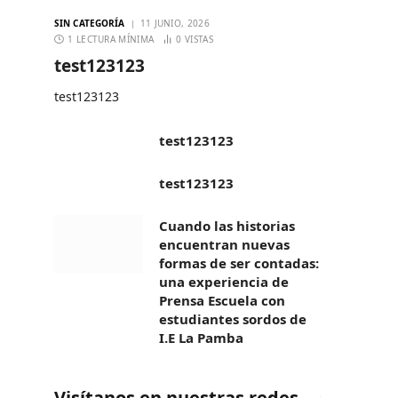
SIN CATEGORÍA
11 JUNIO, 2026
1 LECTURA MÍNIMA
0
VISTAS
test123123
test123123
test123123
test123123
Cuando las historias
encuentran nuevas
formas de ser contadas:
una experiencia de
Prensa Escuela con
estudiantes sordos de
I.E La Pamba
Visítanos en nuestras redes