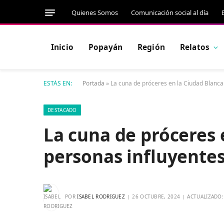
Quienes Somos
Comunicación social al día
Inicio
Popayán
Región
Relatos
ESTÁS EN:
Portada
»
La cuna de próceres en la Ciudad Blanca
DESTACADO
La cuna de próceres 
personas influyentes
POR
ISABEL RODRIGUEZ
26 OCTUBRE, 2024
ACTUALIZADO: