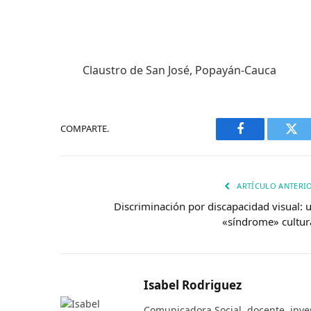
Claustro de San José, Popayán-Cauca
COMPARTE.
Facebook
Twi
ARTÍCULO ANTERI
Discriminación por discapacidad visual: 
«síndrome» cultur
Isabel Rodriguez
Comunicadora Social, docente, inve