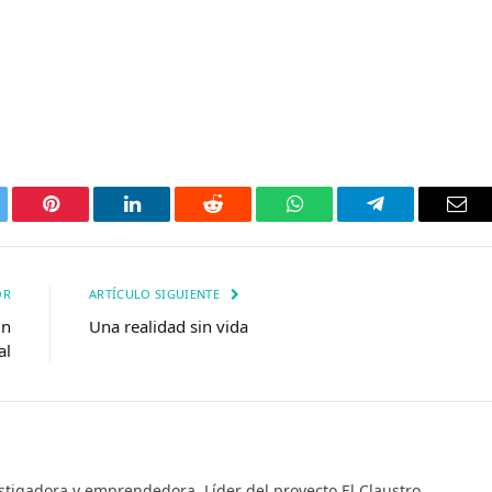
tter
Pinterest
LinkedIn
Reddit
WhatsApp
Telegrama
Corr
elec
OR
ARTÍCULO SIGUIENTE
un
Una realidad sin vida
al
stigadora y emprendedora. Líder del proyecto El Claustro,