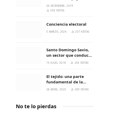
26 DICIEMBRE, 2019
505
VISTAS
Conciencia electoral
5 MARZO, 2026
257
VISTAS
Santo Domingo Savio,
un sector que conduce
a generaciones
19 JULIO, 2018
256
VISTAS
increíbles
El tejido: una parte
fundamental de la
cultura Nasa
28 ABRIL, 2025
209
VISTAS
No te lo pierdas