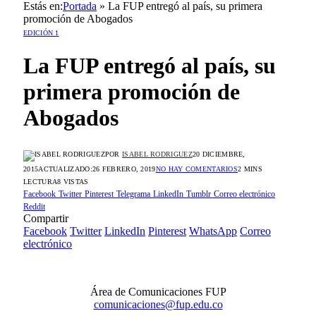
Estás en:
Portada
»
La FUP entregó al país, su primera
promoción de Abogados
EDICIÓN 1
La FUP entregó al país, su
primera promoción de
Abogados
POR
ISABEL RODRIGUEZ
20 DICIEMBRE,
2015
ACTUALIZADO:
26 FEBRERO, 2019
NO HAY COMENTARIOS
2 MINS
LECTURA
8
VISTAS
Facebook
Twitter
Pinterest
Telegrama
LinkedIn
Tumblr
Correo electrónico
Reddit
Compartir
Facebook
Twitter
LinkedIn
Pinterest
WhatsApp
Correo
electrónico
Área de Comunicaciones FUP
comunicaciones@fup.edu.co