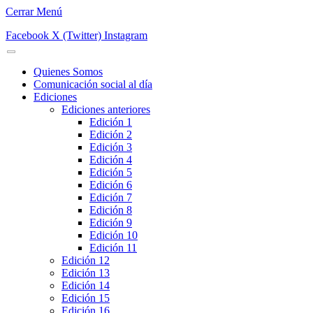
Cerrar Menú
Facebook
X (Twitter)
Instagram
Quienes Somos
Comunicación social al día
Ediciones
Ediciones anteriores
Edición 1
Edición 2
Edición 3
Edición 4
Edición 5
Edición 6
Edición 7
Edición 8
Edición 9
Edición 10
Edición 11
Edición 12
Edición 13
Edición 14
Edición 15
Edición 16