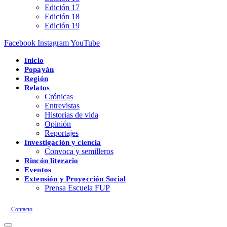
Edición 17
Edición 18
Edición 19
Facebook
Instagram
YouTube
Inicio
Popayán
Región
Relatos
Crónicas
Entrevistas
Historias de vida
Opinión
Reportajes
Investigación y ciencia
Convoca y semilleros
Rincón literario
Eventos
Extensión y Proyección Social
Prensa Escuela FUP
Contacto