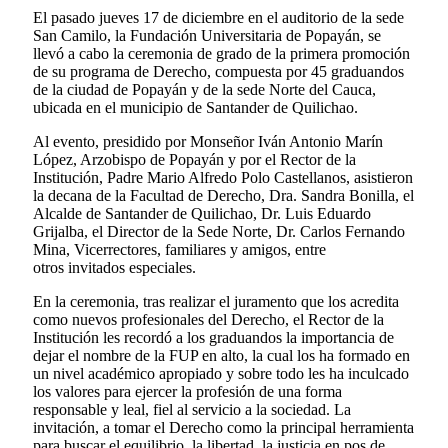
El pasado jueves 17 de diciembre en el auditorio de la sede
San Camilo, la Fundación Universitaria de Popayán, se
llevó a cabo la ceremonia de grado de la primera promoción
de su programa de Derecho, compuesta por 45 graduandos
de la ciudad de Popayán y de la sede Norte del Cauca,
ubicada en el municipio de Santander de Quilichao.
Al evento, presidido por Monseñor Iván Antonio Marín
López, Arzobispo de Popayán y por el Rector de la
Institución, Padre Mario Alfredo Polo Castellanos, asistieron
la decana de la Facultad de Derecho, Dra. Sandra Bonilla, el
Alcalde de Santander de Quilichao, Dr. Luis Eduardo
Grijalba, el Director de la Sede Norte, Dr. Carlos Fernando
Mina, Vicerrectores, familiares y amigos, entre
otros invitados especiales.
En la ceremonia, tras realizar el juramento que los acredita
como nuevos profesionales del Derecho, el Rector de la
Institución les recordó a los graduandos la importancia de
dejar el nombre de la FUP en alto, la cual los ha formado en
un nivel académico apropiado y sobre todo les ha inculcado
los valores para ejercer la profesión de una forma
responsable y leal, fiel al servicio a la sociedad. La
invitación, a tomar el Derecho como la principal herramienta
para buscar el equilibrio, la libertad, la justicia en pos de