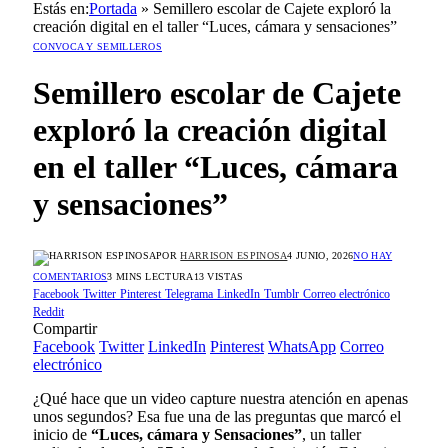
Estás en:
Portada
»
Semillero escolar de Cajete exploró la
creación digital en el taller “Luces, cámara y sensaciones”
CONVOCA Y SEMILLEROS
Semillero escolar de Cajete
exploró la creación digital
en el taller “Luces, cámara
y sensaciones”
POR
HARRISON ESPINOSA
4 JUNIO, 2026
NO HAY
COMENTARIOS
3 MINS LECTURA
13
VISTAS
Facebook
Twitter
Pinterest
Telegrama
LinkedIn
Tumblr
Correo electrónico
Reddit
Compartir
Facebook
Twitter
LinkedIn
Pinterest
WhatsApp
Correo
electrónico
¿Qué hace que un video capture nuestra atención en apenas
unos segundos? Esa fue una de las preguntas que marcó el
inicio de
“Luces, cámara y Sensaciones”
, un taller