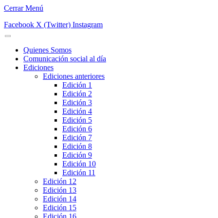
Cerrar Menú
Facebook
X (Twitter)
Instagram
Quienes Somos
Comunicación social al día
Ediciones
Ediciones anteriores
Edición 1
Edición 2
Edición 3
Edición 4
Edición 5
Edición 6
Edición 7
Edición 8
Edición 9
Edición 10
Edición 11
Edición 12
Edición 13
Edición 14
Edición 15
Edición 16