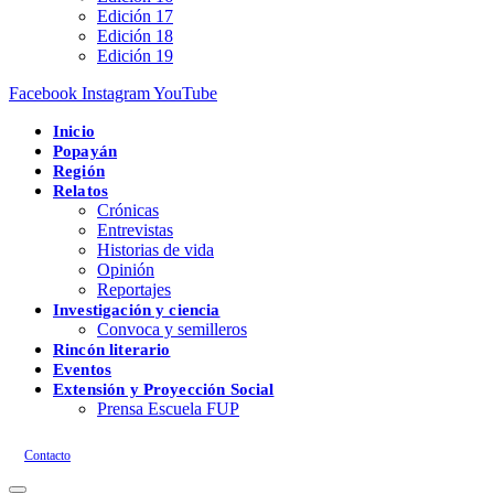
Edición 17
Edición 18
Edición 19
Facebook
Instagram
YouTube
Inicio
Popayán
Región
Relatos
Crónicas
Entrevistas
Historias de vida
Opinión
Reportajes
Investigación y ciencia
Convoca y semilleros
Rincón literario
Eventos
Extensión y Proyección Social
Prensa Escuela FUP
Contacto