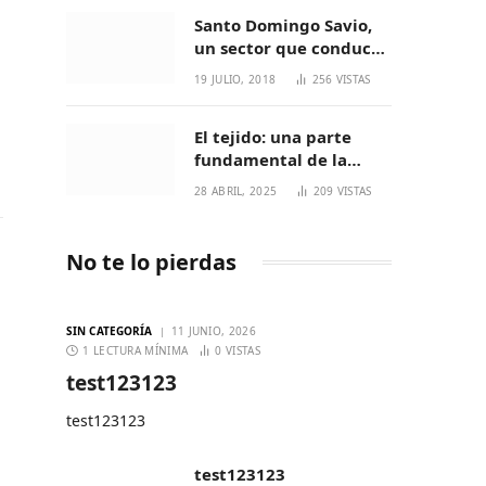
Santo Domingo Savio,
un sector que conduce
a generaciones
19 JULIO, 2018
256
VISTAS
increíbles
El tejido: una parte
fundamental de la
cultura Nasa
28 ABRIL, 2025
209
VISTAS
No te lo pierdas
SIN CATEGORÍA
11 JUNIO, 2026
1 LECTURA MÍNIMA
0
VISTAS
test123123
test123123
test123123