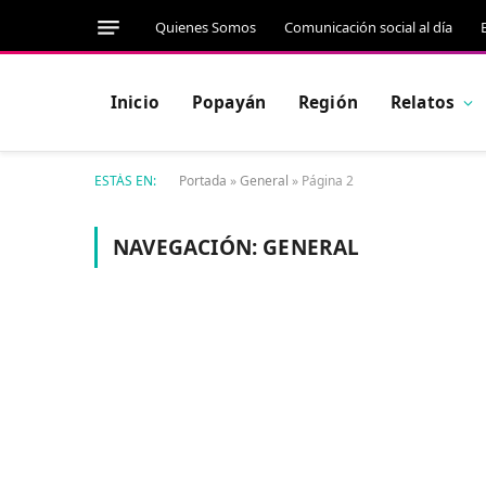
Quienes Somos
Comunicación social al día
Inicio
Popayán
Región
Relatos
ESTÁS EN:
Portada
»
General
»
Página 2
NAVEGACIÓN:
GENERAL