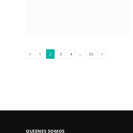
Anterior
Siguiente
…
1
2
3
4
53
QUIENES SOMOS