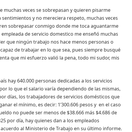
que muchas veces se sobrepasan y quieren pisarme
 sentimientos y no mereciera respeto, muchas veces
ieren sobrepasar conmigo donde me toca aguantarme
mo empleada de servicio domestico me enseñó muchas
nder que ningún trabajo nos hace menos personas o
y capaz de trabajar en lo que sea, pues siempre busqué
uenta que mi esfuerzo valió la pena, todo mi sudor, mis
país hay 640.000 personas dedicadas a los servicios
por lo que el salario varía dependiendo de las mismas,
por días, los trabajadores de servicios domésticos que
anar el mínimo, es decir: 1’300.606 pesos y en el caso
 sueldo no puede ser menos de $38.666 más $4.686 de
.325 por día, hay quienes dan a los empleados
 acuerdo al Ministerio de Trabajo en su último informe.