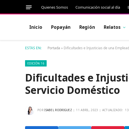
Quienes Somos
Comunicación social al día
Inicio
Popayán
Región
Relatos
ESTÁS EN:
Portada
»
Dificultades e Injusticias de una Emplea
EDICIÓN 16
Dificultades e Injus
Servicio Doméstico
POR
ISABEL RODRIGUEZ
11 ABRIL, 2023
ACTUALIZADO:
13