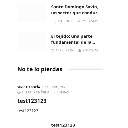
Santo Domingo Savio,
un sector que conduce
a generaciones
19 JULIO, 2018
256
VISTAS
increíbles
El tejido: una parte
fundamental de la
cultura Nasa
28 ABRIL, 2025
210
VISTAS
No te lo pierdas
SIN CATEGORÍA
11 JUNIO, 2026
1 LECTURA MÍNIMA
0
VISTAS
test123123
test123123
test123123