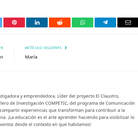
tter
Pinterest
LinkedIn
Reddit
WhatsApp
Telegrama
Corr
elec
OR
ARTÍCULO SIGUIENTE
án
María
stigadora y emprendedora. Líder del proyecto El Claustro,
illero de Investigación COMPETIC, del programa de Comunicación
 compartir experiencias que transforman para contribuir a la
na. ¡La educación es el arte aprender haciendo para visibilizar lo
mientos desde el contexto en que habitamos!