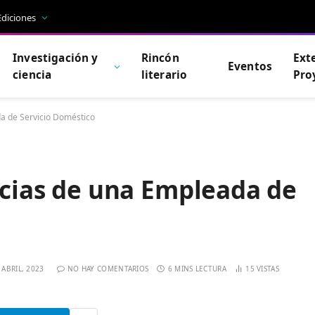
Ediciones
Investigación y
Rincón
Ext
Eventos
ciencia
literario
Pro
da de Servicio Doméstico
ticias de una Empleada de
 ABRIL, 2023
NO HAY COMENTARIOS
6 MINS LECTURA
15
VISTAS