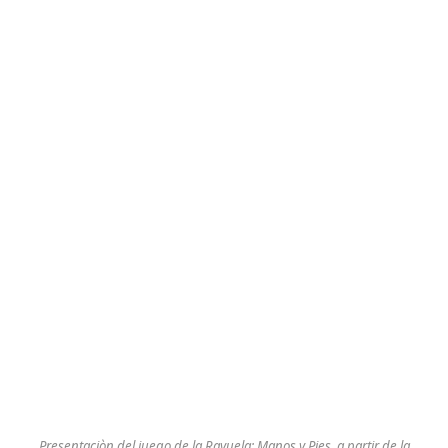
Presentaciòn del juego de la Rayuela: Manos y Pies, a partir de la