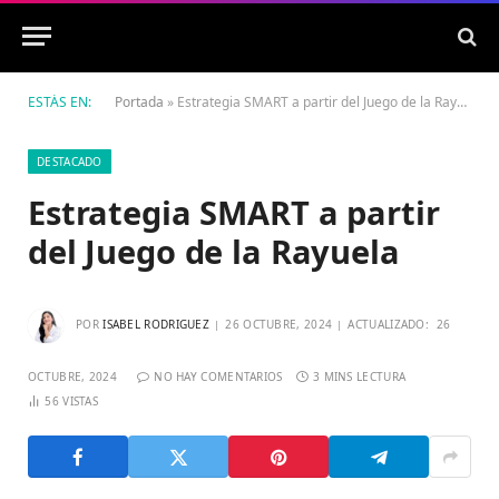
ESTÁS EN:
Portada
»
Estrategia SMART a partir del Juego de la Rayuela
DESTACADO
Estrategia SMART a partir
del Juego de la Rayuela
POR
ISABEL RODRIGUEZ
26 OCTUBRE, 2024
ACTUALIZADO:
26
OCTUBRE, 2024
NO HAY COMENTARIOS
3 MINS LECTURA
56
VISTAS