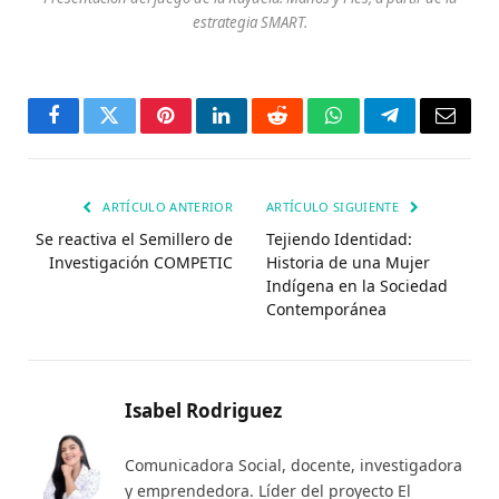
estrategia SMART.
Facebook
Twitter
Pinterest
LinkedIn
Reddit
WhatsApp
Telegrama
Corre
electr
ARTÍCULO ANTERIOR
ARTÍCULO SIGUIENTE
Se reactiva el Semillero de
Tejiendo Identidad:
Investigación COMPETIC
Historia de una Mujer
Indígena en la Sociedad
Contemporánea
Isabel Rodriguez
Comunicadora Social, docente, investigadora
y emprendedora. Líder del proyecto El