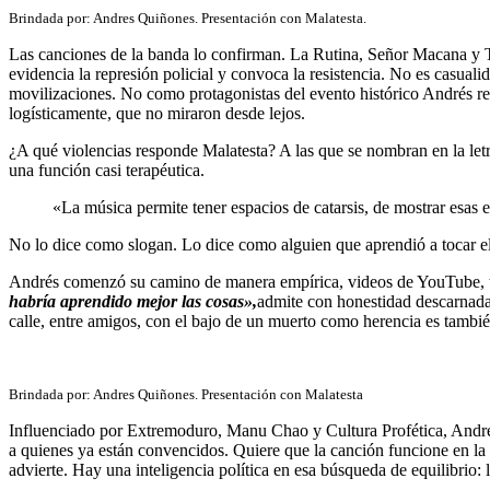
Brindada por: Andres Quiñones. Presentación con Malatesta.
Las canciones de la banda lo confirman. La Rutina, Señor Macana y TV 
evidencia la represión policial y convoca la resistencia. No es casuali
movilizaciones. No como protagonistas del evento histórico Andrés r
logísticamente, que no miraron desde lejos.
¿A qué violencias responde Malatesta? A las que se nombran en la letr
una función casi terapéutica.
«La música permite tener espacios de catarsis, de mostrar esas
No lo dice como slogan. Lo dice como alguien que aprendió a tocar el
Andrés comenzó su camino de manera empírica, videos de YouTube, tut
habría aprendido mejor las cosas»,
admite con honestidad descarnada,
calle, entre amigos, con el bajo de un muerto como herencia es tambié
Brindada por: Andres Quiñones. Presentación con Malatesta
Influenciado por Extremoduro, Manu Chao y Cultura Profética, Andrés 
a quienes ya están convencidos. Quiere que la canción funcione en la
advierte. Hay una inteligencia política en esa búsqueda de equilibrio: