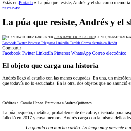
Estás en:
Portada
»
La púa que resiste, Andrés y el ska como memoria 
DESTACADO
La púa que resiste, Andrés y el
POR
JUAN DAVID CRUZ GARCES
3 JUNIO, 2026
ACTUALIZA
Facebook
Twitter
Pinterest
Telegrama
LinkedIn
Tumblr
Correo electrónico
Reddit
Compartir
Facebook
Twitter
LinkedIn
Pinterest
WhatsApp
Correo electrónico
El objeto que carga una historia
Andrés llegó al estudio con las manos ocupadas. En una, un micrófono
que todavía no lo escuchaba. En la otra, dos objetos que no anunció en
Créditos a: Camilo Henao. Entrevista a Andres Quiñones
La púa pequeña, metálica, probablemente de cobre, diseñada para rasga
falleció en 2017 y cuya memoria Andrés carga con la misma delicadez
La guardo con mucho cariño. Lo tengo muy presente a pe