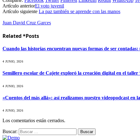
Comparte.
Facebook
Twitter
Pinterest
LinkedIn
Reddit
WhatsApp
Te
Artículo anterior
El voto juvenil
Artículo siguiente
La paz también se aprende con las manos
Juan David Cruz Garces
Related *Posts
Cuando las historias encuentran nuevas formas de ser contadas:
4 JUNIO, 2026
Semillero escolar de Cajete exploró la creación digital en el tall
4 JUNIO, 2026
«Cuentos del más allá»: así realizamos nuestro videopodcast en la
4 JUNIO, 2026
Los comentarios están cerrados.
Buscar: