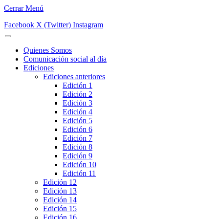
Cerrar Menú
Facebook
X (Twitter)
Instagram
Quienes Somos
Comunicación social al día
Ediciones
Ediciones anteriores
Edición 1
Edición 2
Edición 3
Edición 4
Edición 5
Edición 6
Edición 7
Edición 8
Edición 9
Edición 10
Edición 11
Edición 12
Edición 13
Edición 14
Edición 15
Edición 16