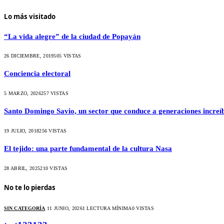
Lo más visitado
“La vida alegre” de la ciudad de Popayán
26 DICIEMBRE, 2019
505
VISTAS
Conciencia electoral
5 MARZO, 2026
257
VISTAS
Santo Domingo Savio, un sector que conduce a generaciones increíb
19 JULIO, 2018
256
VISTAS
El tejido: una parte fundamental de la cultura Nasa
28 ABRIL, 2025
210
VISTAS
No te lo pierdas
SIN CATEGORÍA
11 JUNIO, 2026
1 LECTURA MÍNIMA
0
VISTAS