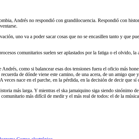
ombia, Andrés no respondió con grandilocuencia. Respondió con histor
nventarse.
ovación, uno va a poder sacar cosas que no se encasillen tanto y que p
ocesos comunitarios suelen ser aplastados por la fatiga o el olvido, la 
ce Andrés, como si balancear esas dos tensiones fuera el oficio más hon
 Le recuerda de dónde viene este camino, de una acera, de un amigo que 
A veces nace en el parche, en la pérdida, en la decisión de decir que sí
istoria más larga. Y mientras el ska jamaiquino siga siendo sinónimo d
omunitario más difícil de medir y el más real de todos: el de la música q