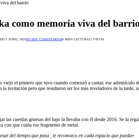
viva del barrio
 ska como memoria viva del barri
DO:
3 JUNIO, 2026
NO HAY COMENTARIOS
6 MINS LECTURA
12
VISTAS
 viejo el primero que tuvo cuando comenzó a cantar, ese adminículo de 
 la invitación pero que resultaron ser los más reveladores de la tarde,
r las cuerdas gruesas del bajo la llevaba con él desde 2016. Se la reg
a con que cuida ese fragmento de metal.
sar del tiempo que pasa , le reconozco en cada espacio que pueda
«