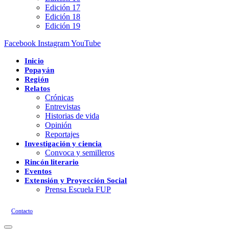
Edición 17
Edición 18
Edición 19
Facebook
Instagram
YouTube
Inicio
Popayán
Región
Relatos
Crónicas
Entrevistas
Historias de vida
Opinión
Reportajes
Investigación y ciencia
Convoca y semilleros
Rincón literario
Eventos
Extensión y Proyección Social
Prensa Escuela FUP
Contacto