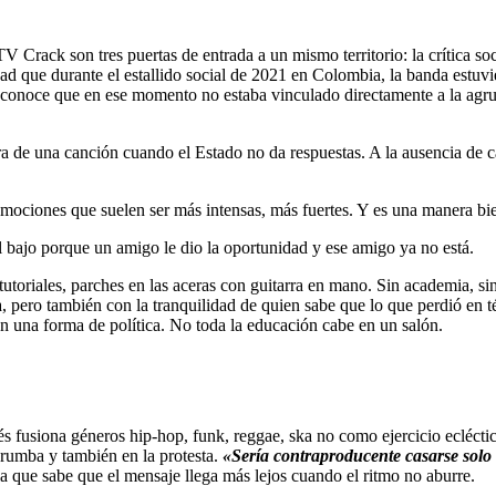
Crack son tres puertas de entrada a un mismo territorio: la crítica soci
dad que durante el estallido social de 2021 en Colombia, la banda estuvie
econoce que en ese momento no estaba vinculado directamente a la agr
a de una canción cuando el Estado no da respuestas. A la ausencia de ca
 emociones que suelen ser más intensas, más fuertes. Y es una manera b
 bajo porque un amigo le dio la oportunidad y ese amigo ya no está.
oriales, parches en las aceras con guitarra en mano. Sin academia, s
 pero también con la tranquilidad de quien sabe que lo que perdió en té
n una forma de política. No toda la educación cabe en un salón.
fusiona géneros hip-hop, funk, reggae, ska no como ejercicio ecléctico
 rumba y también en la protesta.
«Sería contraproducente casarse solo c
 la que sabe que el mensaje llega más lejos cuando el ritmo no aburre.