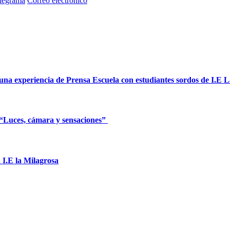
legrama
Correo electrónico
 una experiencia de Prensa Escuela con estudiantes sordos de I.E
er “Luces, cámara y sensaciones”
 I.E la Milagrosa