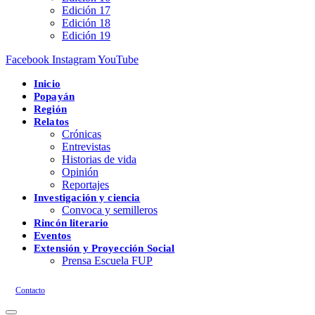
Edición 17
Edición 18
Edición 19
Facebook
Instagram
YouTube
Inicio
Popayán
Región
Relatos
Crónicas
Entrevistas
Historias de vida
Opinión
Reportajes
Investigación y ciencia
Convoca y semilleros
Rincón literario
Eventos
Extensión y Proyección Social
Prensa Escuela FUP
Contacto