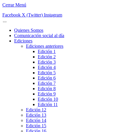
Cerrar Menú
Facebook
X (Twitter)
Instagram
Quienes Somos
Comunicación social al día
Ediciones
Ediciones anteriores
Edición 1
Edición 2
Edición 3
Edición 4
Edición 5
Edición 6
Edición 7
Edición 8
Edición 9
Edición 10
Edición 11
Edición 12
Edición 13
Edición 14
Edición 15
Edición 16