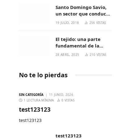
Santo Domingo Savio,
un sector que conduce
a generaciones
19 JULIO, 2018
256
VISTAS
increíbles
El tejido: una parte
fundamental de la
cultura Nasa
28 ABRIL, 2025
210
VISTAS
No te lo pierdas
SIN CATEGORÍA
11 JUNIO, 2026
1 LECTURA MÍNIMA
0
VISTAS
test123123
test123123
test123123