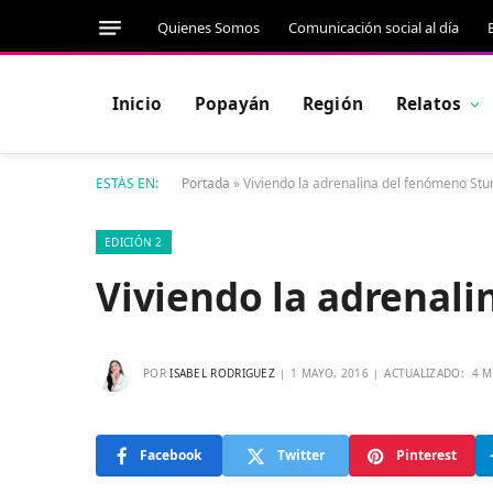
Quienes Somos
Comunicación social al día
Inicio
Popayán
Región
Relatos
ESTÁS EN:
Portada
»
Viviendo la adrenalina del fenómeno Stu
EDICIÓN 2
Viviendo la adrenal
POR
ISABEL RODRIGUEZ
1 MAYO, 2016
ACTUALIZADO:
4 M
Facebook
Twitter
Pinterest