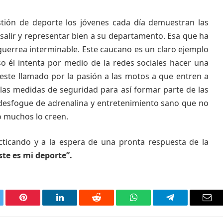
estión de deporte los jóvenes cada día demuestran las
salir y representar bien a su departamento. Esa que ha
guerrea interminable. Este caucano es un claro ejemplo
o él intenta por medio de la redes sociales hacer una
 este llamado por la pasión a las motos a que entren a
las medidas de seguridad para así formar parte de las
desfogue de adrenalina y entretenimiento sano que no
o muchos lo creen.
ticando y a la espera de una pronta respuesta de la
ste es mi deporte”.
tter
Pinterest
LinkedIn
Reddit
WhatsApp
Telegrama
Corr
elec