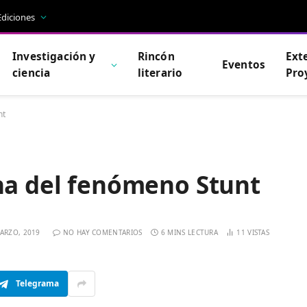
Ediciones
Investigación y
Rincón
Ext
Eventos
ciencia
literario
Pro
nt
ina del fenómeno Stunt
ARZO, 2019
NO HAY COMENTARIOS
6 MINS LECTURA
11
VISTAS
Telegrama