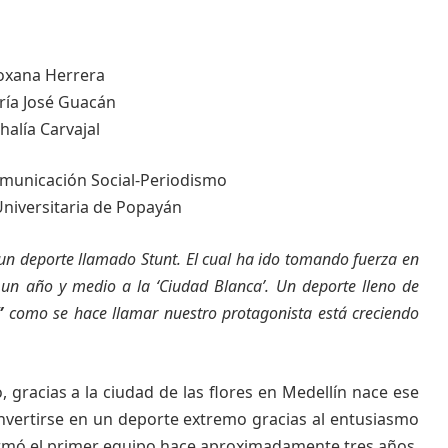
oxana Herrera
ía José Guacán
halía Carvajal
omunicación Social-Periodismo
niversitaria de Popayán
 un deporte llamado Stunt. El cual ha ido tomando fuerza en
 un año y medio a la ‘Ciudad Blanca’. Un deporte lleno de
”
como se hace llamar nuestro protagonista está creciendo
gracias a la ciudad de las flores en Medellín nace ese
nvertirse en un deporte extremo gracias al entusiasmo
rmó el primer equipo hace aproximadamente tres años.